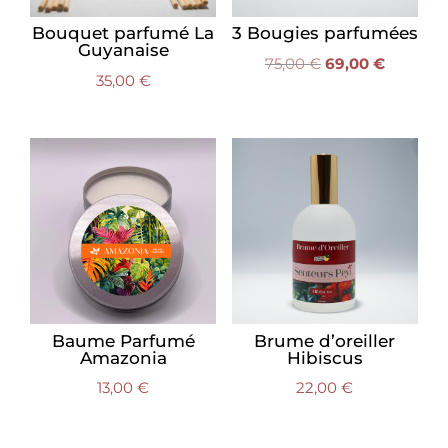
Bouquet parfumé La
3 Bougies parfumées
Guyanaise
Le
Le
75,00
€
69,00
€
35,00
€
prix
prix
initial
actuel
était :
est :
75,00 €.
69,00 €.
Baume Parfumé
Brume d’oreiller
Amazonia
Hibiscus
13,00
€
22,00
€