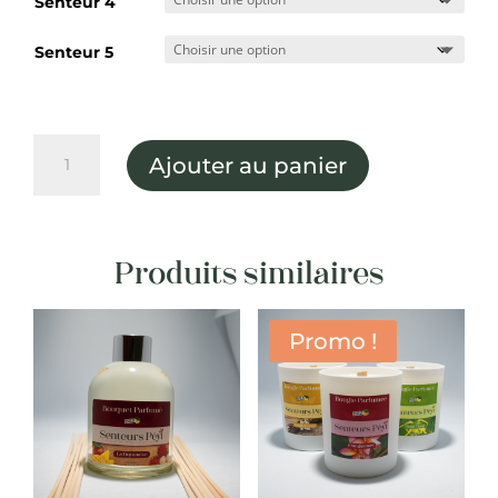
Senteur 4
Senteur 5
quantité
Ajouter au panier
de
5
Diffuseurs
voiture
Produits similaires
Promo !