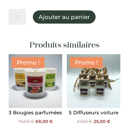
quantité
Ajouter au panier
de
3
Parfums
30ml
Produits similaires
Promo !
Promo !
3 Bougies parfumées
5 Diffuseurs voiture
Le
Le
Le
Le
75,00
€
69,00
€
27,50
€
25,00
€
prix
prix
prix
prix