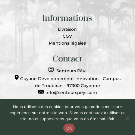
Informations
Livraison
CGV
Mentions légales
Contact
Senteurs Péyi
Guyane Développement Innovation - Campus
de Troubiran - 97300 Cayenne
info@senteurspeyi.com
Nous utilisons des cookies pour vous garantir la meilleure
expérience sur notre site web. Si vous continuez à utiliser ce
© Senteurs Péyi | Tous Droits Réservés |
site, nous supposerons que vous en êtes satisfait.
Développé par
Graphence
OK