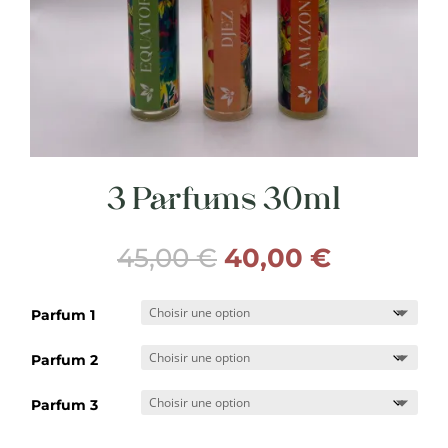
3 Parfums 30ml
Le
Le
45,00
€
40,00
€
prix
prix
initial
actuel
Parfum 1
était :
est :
45,00 €.
40,00 €.
Parfum 2
Parfum 3