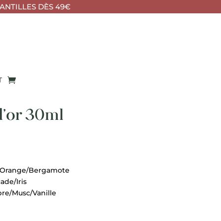
ANTILLES DÈS 49€
T
d’or 30ml
e/Orange/Bergamote
ade/Iris
bre/Musc/Vanille