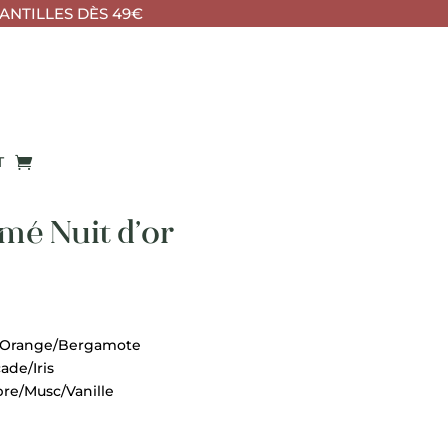
ANTILLES DÈS 49€
T
é Nuit d’or
e/Orange/Bergamote
ade/Iris
bre/Musc/Vanille