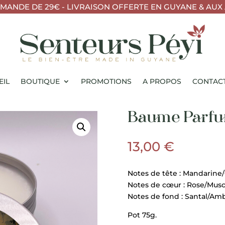
ANDE DE 29€ - LIVRAISON OFFERTE EN GUYANE & AUX 
EIL
BOUTIQUE
PROMOTIONS
A PROPOS
CONTAC
Baume Parfum
13,00
€
Notes de tête : Mandarin
Notes de cœur : Rose/Musc
Notes de fond : Santal/Am
Pot 75g.